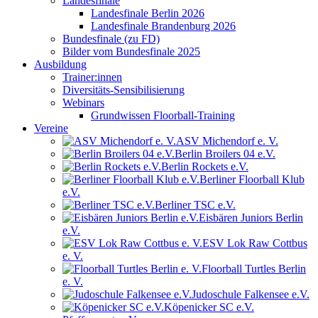
Landesfinale
Landesfinale Berlin 2026
Landesfinale Brandenburg 2026
Bundesfinale (zu FD)
Bilder vom Bundesfinale 2025
Ausbildung
Trainer:innen
Diversitäts-Sensibilisierung
Webinars
Grundwissen Floorball-Training
Vereine
ASV Michendorf e. V.
Berlin Broilers 04 e.V.
Berlin Rockets e.V.
Berliner Floorball Klub
e.V.
Berliner TSC e.V.
Eisbären Juniors Berlin
e.V.
ESV Lok Raw Cottbus
e. V.
Floorball Turtles Berlin
e. V.
Judoschule Falkensee e.V.
Köpenicker SC e.V.