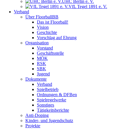
UHC Berlin e. V.
VfL Tegel 1891 e. V.
Verband
Über FloorballBB
Das ist Floorball!
Vision
Geschichte
Vorschlag auf Ehrung
Organisation
Vorstand
Geschäftsstelle
MÖK
RSK
SBK
Jugend
Dokumente
Verband
Spielbetrieb
Ordnungen & DFBen
Spielregelwerke
Sonstiges
Tätigkeitsberichte
Anti-Doping
Kinder- und Jugendschutz
Projekte