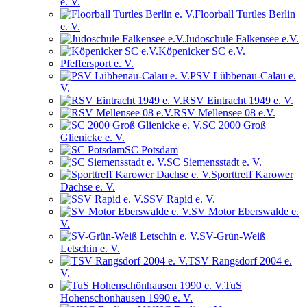
e. V.
Floorball Turtles Berlin
e. V.
Judoschule Falkensee e.V.
Köpenicker SC e.V.
Pfeffersport e. V.
PSV Lübbenau-Calau e.
V.
RSV Eintracht 1949 e. V.
RSV Mellensee 08 e.V.
SC 2000 Groß
Glienicke e. V.
SC Potsdam
SC Siemensstadt e. V.
Sporttreff Karower
Dachse e. V.
SSV Rapid e. V.
SV Motor Eberswalde e.
V.
SV-Grün-Weiß
Letschin e. V.
TSV Rangsdorf 2004 e.
V.
TuS
Hohenschönhausen 1990 e. V.