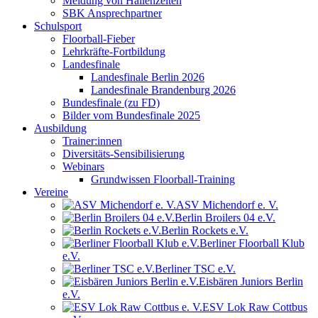
Meldung von Hallenzeiten
SBK Ansprechpartner
Schulsport
Floorball-Fieber
Lehrkräfte-Fortbildung
Landesfinale
Landesfinale Berlin 2026
Landesfinale Brandenburg 2026
Bundesfinale (zu FD)
Bilder vom Bundesfinale 2025
Ausbildung
Trainer:innen
Diversitäts-Sensibilisierung
Webinars
Grundwissen Floorball-Training
Vereine
ASV Michendorf e. V.
Berlin Broilers 04 e.V.
Berlin Rockets e.V.
Berliner Floorball Klub
e.V.
Berliner TSC e.V.
Eisbären Juniors Berlin
e.V.
ESV Lok Raw Cottbus