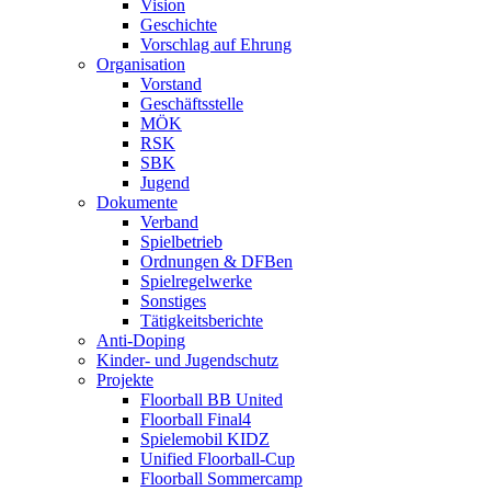
Vision
Geschichte
Vorschlag auf Ehrung
Organisation
Vorstand
Geschäftsstelle
MÖK
RSK
SBK
Jugend
Dokumente
Verband
Spielbetrieb
Ordnungen & DFBen
Spielregelwerke
Sonstiges
Tätigkeitsberichte
Anti-Doping
Kinder- und Jugendschutz
Projekte
Floorball BB United
Floorball Final4
Spielemobil KIDZ
Unified Floorball-Cup
Floorball Sommercamp