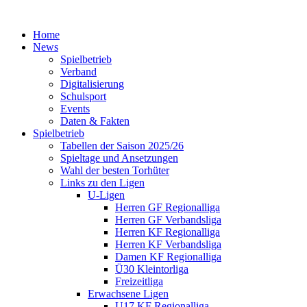
Home
News
Spielbetrieb
Verband
Digitalisierung
Schulsport
Events
Daten & Fakten
Spielbetrieb
Tabellen der Saison 2025/26
Spieltage und Ansetzungen
Wahl der besten Torhüter
Links zu den Ligen
U-Ligen
Herren GF Regionalliga
Herren GF Verbandsliga
Herren KF Regionalliga
Herren KF Verbandsliga
Damen KF Regionalliga
Ü30 Kleintorliga
Freizeitliga
Erwachsene Ligen
U17 KF Regionalliga