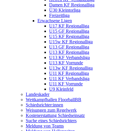
Damen KF Regionalliga
Ü30 Kleintorliga
Freizeitliga
Erwachsene Ligen
U17 KF Regionalliga
U15 GF Regionalliga
U15 KF Regionalliga
U15w KF Regionalliga
U13 GF Regionalliga
U13 KF Regionalliga
U13 KF Verbandsliga
U13 KF Vorrunde
U13w KF Regionalliga
U11 KF Regionalliga
U11 KF Verbandsliga
U11 KF Vorrunde
U9 Kleinfeld
Landeskader
Wettkampfhallen FloorballBB
Schiedsrichter:innen
Weisungen zum Regelwerk
Kostenerstattung Schiedseinsatz
Suche eines Schiedsrichters
Meldung von Teams