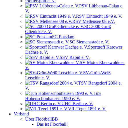
Pfeffersport e. V.
PSV Lübbenau-Calau e.
V.
RSV Eintracht 1949 e. V.
RSV Mellensee 08 e.V.
SC 2000 Groß
Glienicke e. V.
SC Potsdam
SC Siemensstadt e. V.
Sporttreff Karower
Dachse e. V.
SSV Rapid e. V.
SV Motor Eberswalde e.
V.
SV-Grün-Weiß
Letschin e. V.
TSV Rangsdorf 2004 e.
V.
TuS
Hohenschönhausen 1990 e. V.
UHC Berlin e. V.
VfL Tegel 1891 e. V.
Verband
Über FloorballBB
Das ist Floorball!