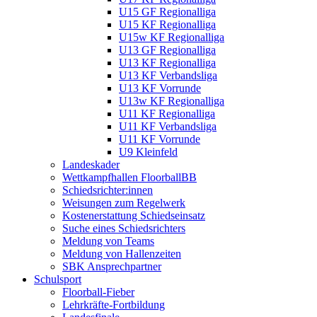
U15 GF Regionalliga
U15 KF Regionalliga
U15w KF Regionalliga
U13 GF Regionalliga
U13 KF Regionalliga
U13 KF Verbandsliga
U13 KF Vorrunde
U13w KF Regionalliga
U11 KF Regionalliga
U11 KF Verbandsliga
U11 KF Vorrunde
U9 Kleinfeld
Landeskader
Wettkampfhallen FloorballBB
Schiedsrichter:innen
Weisungen zum Regelwerk
Kostenerstattung Schiedseinsatz
Suche eines Schiedsrichters
Meldung von Teams
Meldung von Hallenzeiten
SBK Ansprechpartner
Schulsport
Floorball-Fieber
Lehrkräfte-Fortbildung