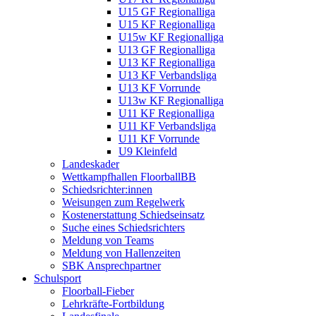
U15 GF Regionalliga
U15 KF Regionalliga
U15w KF Regionalliga
U13 GF Regionalliga
U13 KF Regionalliga
U13 KF Verbandsliga
U13 KF Vorrunde
U13w KF Regionalliga
U11 KF Regionalliga
U11 KF Verbandsliga
U11 KF Vorrunde
U9 Kleinfeld
Landeskader
Wettkampfhallen FloorballBB
Schiedsrichter:innen
Weisungen zum Regelwerk
Kostenerstattung Schiedseinsatz
Suche eines Schiedsrichters
Meldung von Teams
Meldung von Hallenzeiten
SBK Ansprechpartner
Schulsport
Floorball-Fieber
Lehrkräfte-Fortbildung