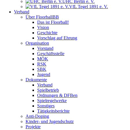
UHC Berlin e. V.
VfL Tegel 1891 e. V.
Verband
Über FloorballBB
Das ist Floorball!
Vision
Geschichte
Vorschlag auf Ehrung
Organisation
Vorstand
Geschäftsstelle
MÖK
RSK
SBK
Jugend
Dokumente
Verband
Spielbetrieb
Ordnungen & DFBen
Spielregelwerke
Sonstiges
Tätigkeitsberichte
Anti-Doping
Kinder- und Jugendschutz
Projekte