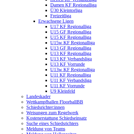
Damen KF Regionalliga
Ü30 Kleintorliga
Freizeitliga
Erwachsene Ligen
U17 KF Regionalliga
U15 GF Regionalliga
U15 KF Regionalliga
U15w KF Regionalliga
U13 GF Regionalliga
U13 KF Regionalliga
U13 KF Verbandsliga
U13 KF Vorrunde
U13w KF Regionalliga
U11 KF Regionalliga
U11 KF Verbandsliga
U11 KF Vorrunde
U9 Kleinfeld
Landeskader
Wettkampfhallen FloorballBB
Schiedsrichter:innen
Weisungen zum Regelwerk
Kostenerstattung Schiedseinsatz
Suche eines Schiedsrichters
Meldung von Teams