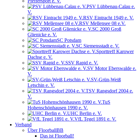
Pfeffersport e. V.
PSV Lübbenau-Calau e.
V.
RSV Eintracht 1949 e. V.
RSV Mellensee 08 e.V.
SC 2000 Groß
Glienicke e. V.
SC Potsdam
SC Siemensstadt e. V.
Sporttreff Karower
Dachse e. V.
SSV Rapid e. V.
SV Motor Eberswalde e.
V.
SV-Grün-Weiß
Letschin e. V.
TSV Rangsdorf 2004 e.
V.
TuS
Hohenschönhausen 1990 e. V.
UHC Berlin e. V.
VfL Tegel 1891 e. V.
Verband
Über FloorballBB
Das ist Floorball!