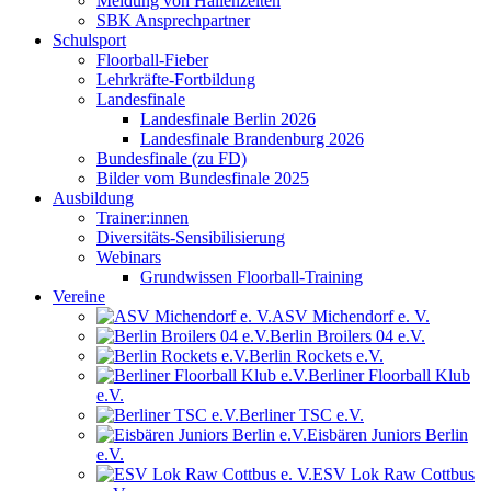
Meldung von Hallenzeiten
SBK Ansprechpartner
Schulsport
Floorball-Fieber
Lehrkräfte-Fortbildung
Landesfinale
Landesfinale Berlin 2026
Landesfinale Brandenburg 2026
Bundesfinale (zu FD)
Bilder vom Bundesfinale 2025
Ausbildung
Trainer:innen
Diversitäts-Sensibilisierung
Webinars
Grundwissen Floorball-Training
Vereine
ASV Michendorf e. V.
Berlin Broilers 04 e.V.
Berlin Rockets e.V.
Berliner Floorball Klub
e.V.
Berliner TSC e.V.
Eisbären Juniors Berlin
e.V.
ESV Lok Raw Cottbus