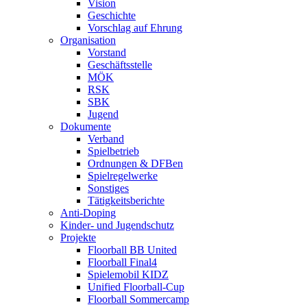
Vision
Geschichte
Vorschlag auf Ehrung
Organisation
Vorstand
Geschäftsstelle
MÖK
RSK
SBK
Jugend
Dokumente
Verband
Spielbetrieb
Ordnungen & DFBen
Spielregelwerke
Sonstiges
Tätigkeitsberichte
Anti-Doping
Kinder- und Jugendschutz
Projekte
Floorball BB United
Floorball Final4
Spielemobil KIDZ
Unified Floorball-Cup
Floorball Sommercamp