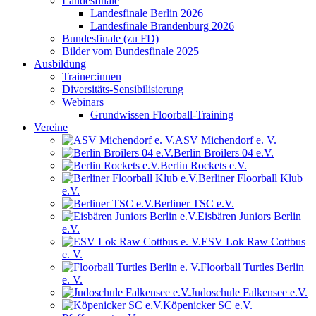
Landesfinale
Landesfinale Berlin 2026
Landesfinale Brandenburg 2026
Bundesfinale (zu FD)
Bilder vom Bundesfinale 2025
Ausbildung
Trainer:innen
Diversitäts-Sensibilisierung
Webinars
Grundwissen Floorball-Training
Vereine
ASV Michendorf e. V.
Berlin Broilers 04 e.V.
Berlin Rockets e.V.
Berliner Floorball Klub
e.V.
Berliner TSC e.V.
Eisbären Juniors Berlin
e.V.
ESV Lok Raw Cottbus
e. V.
Floorball Turtles Berlin
e. V.
Judoschule Falkensee e.V.
Köpenicker SC e.V.