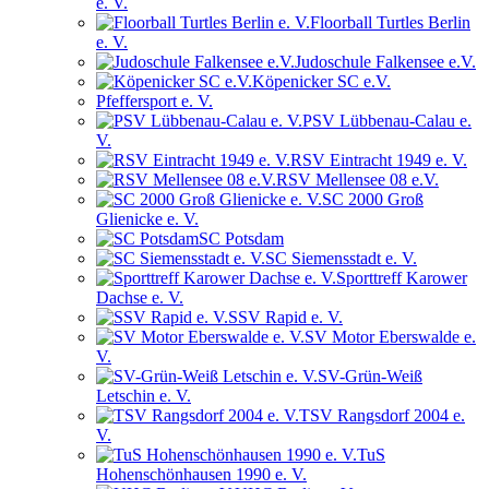
e. V.
Floorball Turtles Berlin
e. V.
Judoschule Falkensee e.V.
Köpenicker SC e.V.
Pfeffersport e. V.
PSV Lübbenau-Calau e.
V.
RSV Eintracht 1949 e. V.
RSV Mellensee 08 e.V.
SC 2000 Groß
Glienicke e. V.
SC Potsdam
SC Siemensstadt e. V.
Sporttreff Karower
Dachse e. V.
SSV Rapid e. V.
SV Motor Eberswalde e.
V.
SV-Grün-Weiß
Letschin e. V.
TSV Rangsdorf 2004 e.
V.
TuS
Hohenschönhausen 1990 e. V.