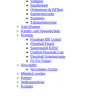
Verband
Spielbetrieb
Ordnungen & DFBen
Spielregelwerke
Sonstiges
Tätigkeitsberichte
Anti-Doping
Kinder- und Jugendschutz
Projekte
Floorball BB United
Floorball Final4
Spielemobil KIDZ
Unified Floorball-Cup
Floorball Sommercamp
Fit For Future
Newsletter
Newsletter-Archiv
Mitglied werden
Partner
Stellenangebote
Kontakt