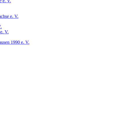
 e. V.
chse e. V.
.
e. V.
usen 1990 e. V.