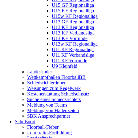
U15 GF Regionalliga
U15 KF Regionalliga
U15w KF Regionalliga
U13 GF Regionalliga
U13 KF Regionalliga
U13 KF Verbandsliga
U13 KF Vorrunde
U13w KF Regionalliga
U11 KF Regionalliga
U11 KF Verbandsliga
U11 KF Vorrunde
U9 Kleinfeld
Landeskader
Wettkampfhallen FloorballBB
Schiedsrichter:innen
Weisungen zum Regelwerk
Kostenerstattung Schiedseinsatz
Suche eines Schiedsrichters
Meldung von Teams
Meldung von Hallenzeiten
SBK Ansprechpartner
Schulsport
Floorball-Fieber
Lehrkräfte-Fortbildung