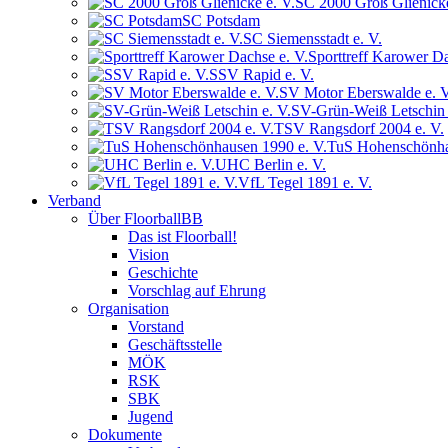
SC 2000 Groß Glienicke
SC Potsdam
SC Siemensstadt e. V.
Sporttreff Karower Da
SSV Rapid e. V.
SV Motor Eberswalde e. V
SV-Grün-Weiß Letschin 
TSV Rangsdorf 2004 e. V.
TuS Hohenschönha
UHC Berlin e. V.
VfL Tegel 1891 e. V.
Verband
Über FloorballBB
Das ist Floorball!
Vision
Geschichte
Vorschlag auf Ehrung
Organisation
Vorstand
Geschäftsstelle
MÖK
RSK
SBK
Jugend
Dokumente