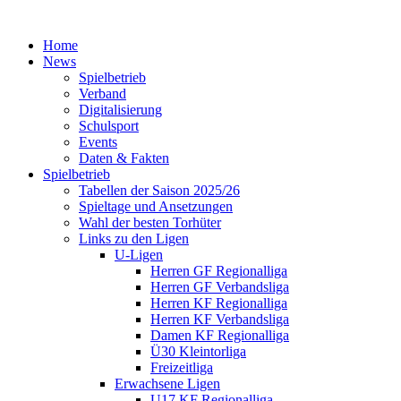
Home
News
Spielbetrieb
Verband
Digitalisierung
Schulsport
Events
Daten & Fakten
Spielbetrieb
Tabellen der Saison 2025/26
Spieltage und Ansetzungen
Wahl der besten Torhüter
Links zu den Ligen
U-Ligen
Herren GF Regionalliga
Herren GF Verbandsliga
Herren KF Regionalliga
Herren KF Verbandsliga
Damen KF Regionalliga
Ü30 Kleintorliga
Freizeitliga
Erwachsene Ligen
U17 KF Regionalliga