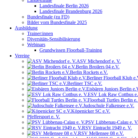
Landesfinale
Landesfinale Berlin 2026
Landesfinale Brandenburg 2026
Bundesfinale (zu FD)
Bilder vom Bundesfinale 2025
Ausbildung
Trainer:innen
Diversitäts-Sensibilisierung
Webinars
Grundwissen Floorball-Training
Vereine
ASV Michendorf e. V.
Berlin Broilers 04 e.V.
Berlin Rockets e.V.
Berliner Floorball Klub e.
Berliner TSC e.V.
Eisbären Juniors Berlin e.
ESV Lok Raw Cottbus e.
Floorball Turtles Berlin e.
Judoschule Falkensee e.V.
Köpenicker SC e.V.
Pfeffersport e. V.
PSV Lübbenau-Calau e. V
RSV Eintracht 1949 e. V.
RSV Mellensee 08 e.V.