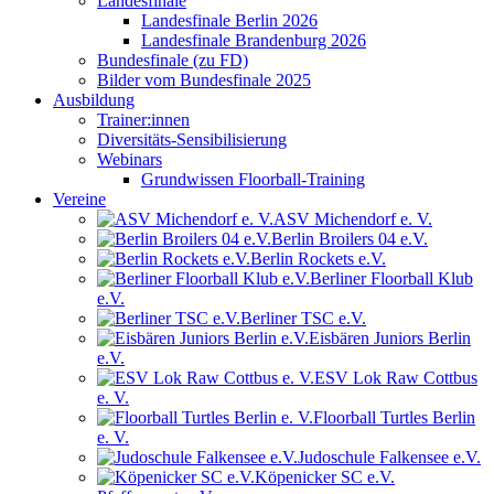
Landesfinale
Landesfinale Berlin 2026
Landesfinale Brandenburg 2026
Bundesfinale (zu FD)
Bilder vom Bundesfinale 2025
Ausbildung
Trainer:innen
Diversitäts-Sensibilisierung
Webinars
Grundwissen Floorball-Training
Vereine
ASV Michendorf e. V.
Berlin Broilers 04 e.V.
Berlin Rockets e.V.
Berliner Floorball Klub
e.V.
Berliner TSC e.V.
Eisbären Juniors Berlin
e.V.
ESV Lok Raw Cottbus
e. V.
Floorball Turtles Berlin
e. V.
Judoschule Falkensee e.V.
Köpenicker SC e.V.