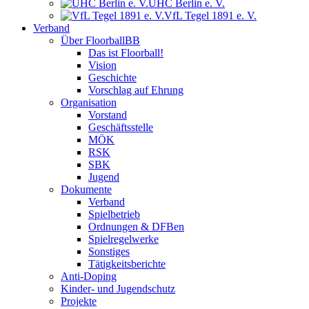
UHC Berlin e. V.
VfL Tegel 1891 e. V.
Verband
Über FloorballBB
Das ist Floorball!
Vision
Geschichte
Vorschlag auf Ehrung
Organisation
Vorstand
Geschäftsstelle
MÖK
RSK
SBK
Jugend
Dokumente
Verband
Spielbetrieb
Ordnungen & DFBen
Spielregelwerke
Sonstiges
Tätigkeitsberichte
Anti-Doping
Kinder- und Jugendschutz
Projekte