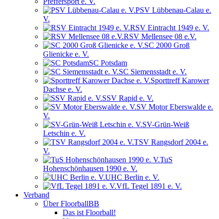
Pfeffersport e. V.
PSV Lübbenau-Calau e.
V.
RSV Eintracht 1949 e. V.
RSV Mellensee 08 e.V.
SC 2000 Groß
Glienicke e. V.
SC Potsdam
SC Siemensstadt e. V.
Sporttreff Karower
Dachse e. V.
SSV Rapid e. V.
SV Motor Eberswalde e.
V.
SV-Grün-Weiß
Letschin e. V.
TSV Rangsdorf 2004 e.
V.
TuS
Hohenschönhausen 1990 e. V.
UHC Berlin e. V.
VfL Tegel 1891 e. V.
Verband
Über FloorballBB
Das ist Floorball!