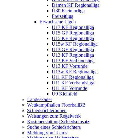
Damen KF Regionalliga
Ü30 Kleintorliga
Freizeitliga
Erwachsene Ligen
U17 KF Regionalliga
U15 GF Regionalliga
U15 KF Regionalliga
U15w KF Regionalliga
U13 GF Regionalliga
U13 KF Regionalliga
U13 KF Verbandsliga
U13 KF Vorrunde
U13w KF Regionalliga
U11 KF Regionalliga
U11 KF Verbandsliga
U11 KF Vorrunde
U9 Kleinfeld
Landeskader
Wettkampfhallen FloorballBB
Schiedsrichter:innen
Weisungen zum Regelwerk
Kostenerstattung Schiedseinsatz
Suche eines Schiedsrichters
Meldung von Teams