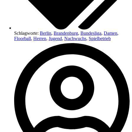
Schlagworte:
Berlin
,
Brandenburg
,
Bundesliga
,
Damen
,
Floorball
,
Herren
,
Jugend
,
Nachwuchs
,
Spielbetrieb