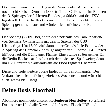
Doch auch danach ist der Tag in der Von-Steuben-Gesamtschule
noch nicht vorbei. Denn um 18:00 trifft der SC Potsdam im Rahmen
des 3. Spieltags der 2. Herren-Bundesliga Süd/Ost auf den ESV
Ingolstadt. Die Berlin Rockets und der SC Potsdam richten diesen
Spieltag gemeinsam aus und würden sich auf eine volle Halle
freuen.
Der Sonntag (22.09.) beginnt in der Sporthalle des Carl-Friedrich-
von-Siemens-Gymnasiums mit dem 1. Spieltag der Ü30
Kleintorliga. Um 15:00 wird dann in der Grundschule Pankow der
2. Spieltag der Damen-Bundesliga angepfiffen. Floorball BB United
trifft dort auf die Dümptener Füchse. Eine Stunde später geht es für
die Berlin Rockets auch schon mit dem nächsten Spiel weiter, denn
um 16:00 treffen sie auswärts auf die Floor Fighters Chemnitz.
Diese und viele weitere Spiele findet ihr im Saisonmanager. Der
Verband freut sich auf ein spielreiches Wochenende und wünscht
allen Teams viel Erfolg!
Deine Dosis Floorball
Abonniere noch heute unseren
kostenlosen Newsletter
. So erfährst
Du aus erster Hand alle News und Infos von FloorballBB und