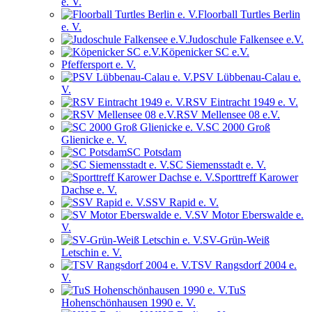
e. V.
Floorball Turtles Berlin
e. V.
Judoschule Falkensee e.V.
Köpenicker SC e.V.
Pfeffersport e. V.
PSV Lübbenau-Calau e.
V.
RSV Eintracht 1949 e. V.
RSV Mellensee 08 e.V.
SC 2000 Groß
Glienicke e. V.
SC Potsdam
SC Siemensstadt e. V.
Sporttreff Karower
Dachse e. V.
SSV Rapid e. V.
SV Motor Eberswalde e.
V.
SV-Grün-Weiß
Letschin e. V.
TSV Rangsdorf 2004 e.
V.
TuS
Hohenschönhausen 1990 e. V.