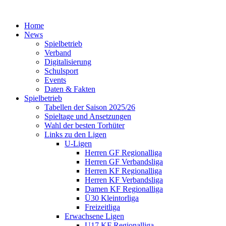
Home
News
Spielbetrieb
Verband
Digitalisierung
Schulsport
Events
Daten & Fakten
Spielbetrieb
Tabellen der Saison 2025/26
Spieltage und Ansetzungen
Wahl der besten Torhüter
Links zu den Ligen
U-Ligen
Herren GF Regionalliga
Herren GF Verbandsliga
Herren KF Regionalliga
Herren KF Verbandsliga
Damen KF Regionalliga
Ü30 Kleintorliga
Freizeitliga
Erwachsene Ligen
U17 KF Regionalliga