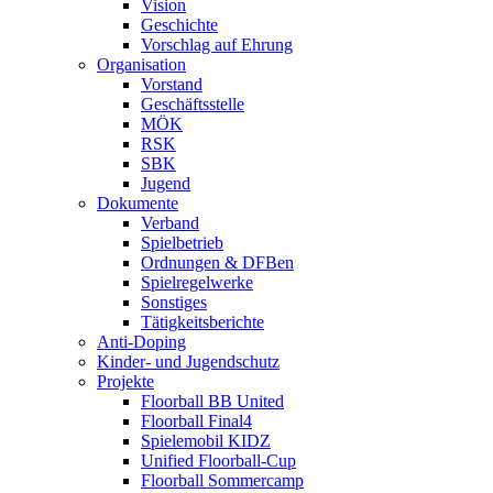
Vision
Geschichte
Vorschlag auf Ehrung
Organisation
Vorstand
Geschäftsstelle
MÖK
RSK
SBK
Jugend
Dokumente
Verband
Spielbetrieb
Ordnungen & DFBen
Spielregelwerke
Sonstiges
Tätigkeitsberichte
Anti-Doping
Kinder- und Jugendschutz
Projekte
Floorball BB United
Floorball Final4
Spielemobil KIDZ
Unified Floorball-Cup
Floorball Sommercamp