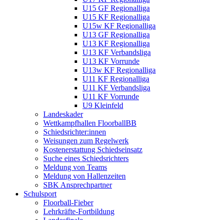
U15 GF Regionalliga
U15 KF Regionalliga
U15w KF Regionalliga
U13 GF Regionalliga
U13 KF Regionalliga
U13 KF Verbandsliga
U13 KF Vorrunde
U13w KF Regionalliga
U11 KF Regionalliga
U11 KF Verbandsliga
U11 KF Vorrunde
U9 Kleinfeld
Landeskader
Wettkampfhallen FloorballBB
Schiedsrichter:innen
Weisungen zum Regelwerk
Kostenerstattung Schiedseinsatz
Suche eines Schiedsrichters
Meldung von Teams
Meldung von Hallenzeiten
SBK Ansprechpartner
Schulsport
Floorball-Fieber
Lehrkräfte-Fortbildung