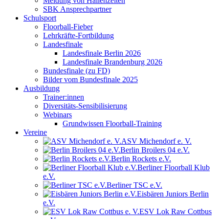
Meldung von Hallenzeiten
SBK Ansprechpartner
Schulsport
Floorball-Fieber
Lehrkräfte-Fortbildung
Landesfinale
Landesfinale Berlin 2026
Landesfinale Brandenburg 2026
Bundesfinale (zu FD)
Bilder vom Bundesfinale 2025
Ausbildung
Trainer:innen
Diversitäts-Sensibilisierung
Webinars
Grundwissen Floorball-Training
Vereine
ASV Michendorf e. V.
Berlin Broilers 04 e.V.
Berlin Rockets e.V.
Berliner Floorball Klub
e.V.
Berliner TSC e.V.
Eisbären Juniors Berlin
e.V.
ESV Lok Raw Cottbus