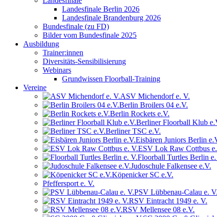
Landesfinale
Landesfinale Berlin 2026
Landesfinale Brandenburg 2026
Bundesfinale (zu FD)
Bilder vom Bundesfinale 2025
Ausbildung
Trainer:innen
Diversitäts-Sensibilisierung
Webinars
Grundwissen Floorball-Training
Vereine
ASV Michendorf e. V.
Berlin Broilers 04 e.V.
Berlin Rockets e.V.
Berliner Floorball Klub e.
Berliner TSC e.V.
Eisbären Juniors Berlin e.
ESV Lok Raw Cottbus e.
Floorball Turtles Berlin e.
Judoschule Falkensee e.V.
Köpenicker SC e.V.
Pfeffersport e. V.
PSV Lübbenau-Calau e. V
RSV Eintracht 1949 e. V.
RSV Mellensee 08 e.V.