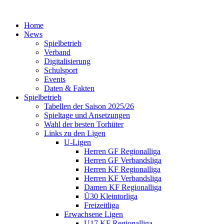
Home
News
Spielbetrieb
Verband
Digitalisierung
Schulsport
Events
Daten & Fakten
Spielbetrieb
Tabellen der Saison 2025/26
Spieltage und Ansetzungen
Wahl der besten Torhüter
Links zu den Ligen
U-Ligen
Herren GF Regionalliga
Herren GF Verbandsliga
Herren KF Regionalliga
Herren KF Verbandsliga
Damen KF Regionalliga
Ü30 Kleintorliga
Freizeitliga
Erwachsene Ligen
U17 KF Regionalliga