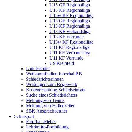
U15 GF Regionalliga
U15 KF Regionalliga
U15w KF Regionalliga
U13 GF Regionalliga
U13 KF Regionalliga
U13 KF Verbandsliga
U13 KF Vorrunde
U13w KF Regionalliga
U11 KF Regionalliga
U11 KF Verbandsliga
U11 KF Vorrunde
U9 Kleinfeld
Landeskader
Wettkampfhallen FloorballBB
Schiedsrichter:innen
Weisungen zum Regelwerk
Kostenerstattung Schiedseinsatz
Suche eines Schiedsrichters
Meldung von Teams
Meldung von Hallenzeiten
SBK Ansprechpartner
Schulsport
Floorball-Fieber
Lehrkräfte-Fortbildung