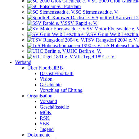
SC 2000 Groß Glienicke
SC Potsdam
SC Siemensstadt e. V.
Sporttreff Karower Da
SSV Rapid e. V.
SV Motor Eberswalde e. V
SV-Grün-Weiß Letschin 
TSV Rangsdorf 2004 e. V.
TuS Hohenschönha
UHC Berlin e. V.
VfL Tegel 1891 e. V.
Verband
Über FloorballBB
Das ist Floorball!
Vision
Geschichte
Vorschlag auf Ehrung
Organisation
Vorstand
Geschäftsstelle
MÖK
RSK
SBK
Jugend
Dokumente