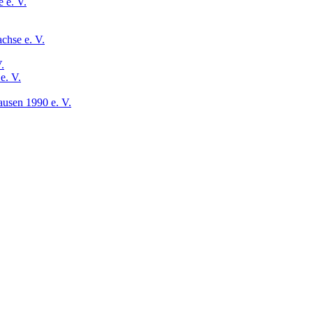
 e. V.
chse e. V.
.
e. V.
usen 1990 e. V.