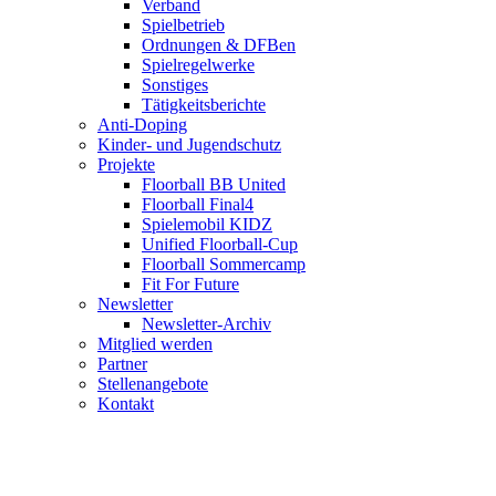
Verband
Spielbetrieb
Ordnungen & DFBen
Spielregelwerke
Sonstiges
Tätigkeitsberichte
Anti-Doping
Kinder- und Jugendschutz
Projekte
Floorball BB United
Floorball Final4
Spielemobil KIDZ
Unified Floorball-Cup
Floorball Sommercamp
Fit For Future
Newsletter
Newsletter-Archiv
Mitglied werden
Partner
Stellenangebote
Kontakt