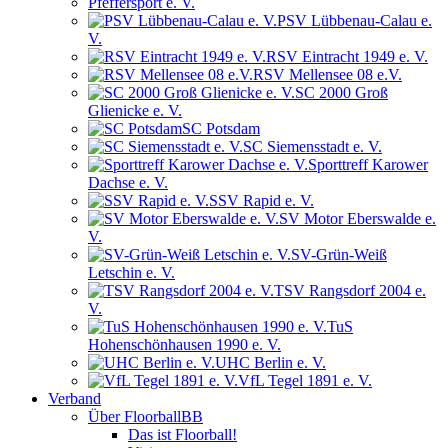
Pfeffersport e. V.
PSV Lübbenau-Calau e.
V.
RSV Eintracht 1949 e. V.
RSV Mellensee 08 e.V.
SC 2000 Groß
Glienicke e. V.
SC Potsdam
SC Siemensstadt e. V.
Sporttreff Karower
Dachse e. V.
SSV Rapid e. V.
SV Motor Eberswalde e.
V.
SV-Grün-Weiß
Letschin e. V.
TSV Rangsdorf 2004 e.
V.
TuS
Hohenschönhausen 1990 e. V.
UHC Berlin e. V.
VfL Tegel 1891 e. V.
Verband
Über FloorballBB
Das ist Floorball!