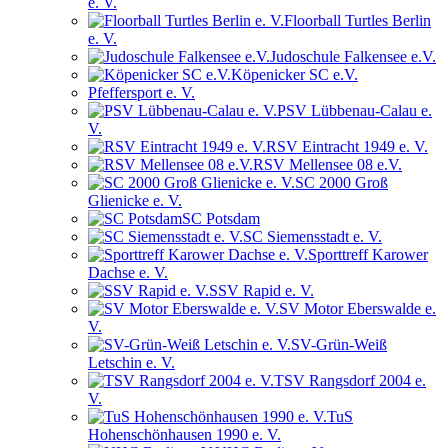
e. V.
Floorball Turtles Berlin
e. V.
Judoschule Falkensee e.V.
Köpenicker SC e.V.
Pfeffersport e. V.
PSV Lübbenau-Calau e.
V.
RSV Eintracht 1949 e. V.
RSV Mellensee 08 e.V.
SC 2000 Groß
Glienicke e. V.
SC Potsdam
SC Siemensstadt e. V.
Sporttreff Karower
Dachse e. V.
SSV Rapid e. V.
SV Motor Eberswalde e.
V.
SV-Grün-Weiß
Letschin e. V.
TSV Rangsdorf 2004 e.
V.
TuS
Hohenschönhausen 1990 e. V.