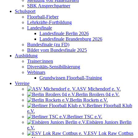
Meldung von Hallenzeiten
SBK Ansprechpartner
Schulsport
Floorball-Fieber
Lehrkräfte-Fortbildung
Landesfinale
Landesfinale Berlin 2026
Landesfinale Brandenburg 2026
Bundesfinale (zu FD)
Bilder vom Bundesfinale 2025
Ausbildung
Trainer:innen
Diversitäts-Sensibilisierung
Webinars
Grundwissen Floorball-Training
Vereine
ASV Michendorf e. V.
Berlin Broilers 04 e.V.
Berlin Rockets e.V.
Berliner Floorball Klub
e.V.
Berliner TSC e.V.
Eisbären Juniors Berlin
e.V.
ESV Lok Raw Cottbus