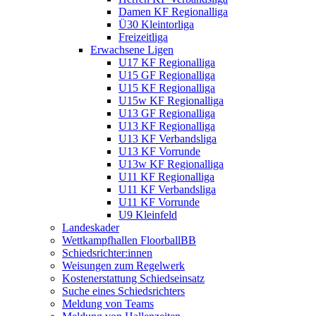
Damen KF Regionalliga
Ü30 Kleintorliga
Freizeitliga
Erwachsene Ligen
U17 KF Regionalliga
U15 GF Regionalliga
U15 KF Regionalliga
U15w KF Regionalliga
U13 GF Regionalliga
U13 KF Regionalliga
U13 KF Verbandsliga
U13 KF Vorrunde
U13w KF Regionalliga
U11 KF Regionalliga
U11 KF Verbandsliga
U11 KF Vorrunde
U9 Kleinfeld
Landeskader
Wettkampfhallen FloorballBB
Schiedsrichter:innen
Weisungen zum Regelwerk
Kostenerstattung Schiedseinsatz
Suche eines Schiedsrichters
Meldung von Teams