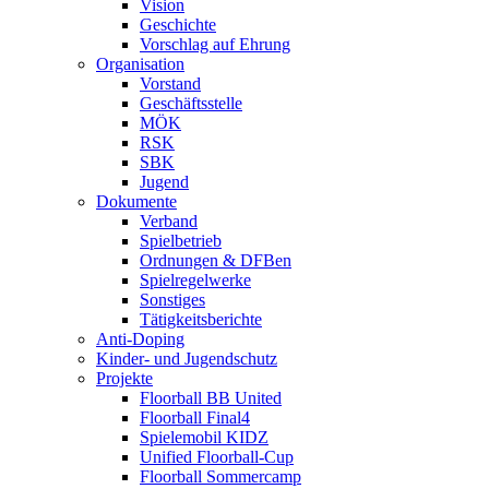
Vision
Geschichte
Vorschlag auf Ehrung
Organisation
Vorstand
Geschäftsstelle
MÖK
RSK
SBK
Jugend
Dokumente
Verband
Spielbetrieb
Ordnungen & DFBen
Spielregelwerke
Sonstiges
Tätigkeitsberichte
Anti-Doping
Kinder- und Jugendschutz
Projekte
Floorball BB United
Floorball Final4
Spielemobil KIDZ
Unified Floorball-Cup
Floorball Sommercamp