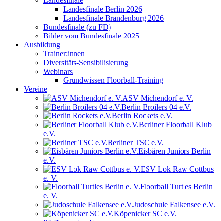
Landesfinale
Landesfinale Berlin 2026
Landesfinale Brandenburg 2026
Bundesfinale (zu FD)
Bilder vom Bundesfinale 2025
Ausbildung
Trainer:innen
Diversitäts-Sensibilisierung
Webinars
Grundwissen Floorball-Training
Vereine
ASV Michendorf e. V.
Berlin Broilers 04 e.V.
Berlin Rockets e.V.
Berliner Floorball Klub
e.V.
Berliner TSC e.V.
Eisbären Juniors Berlin
e.V.
ESV Lok Raw Cottbus
e. V.
Floorball Turtles Berlin
e. V.
Judoschule Falkensee e.V.
Köpenicker SC e.V.