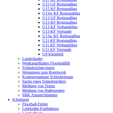
U15 GF Regionalliga
U15 KF Regionalliga
U15w KF Regionalliga
U13 GF Regionalliga
U13 KF Regionalliga
U13 KF Verbandsliga
U13 KF Vorrunde
U13w KF Regionalliga
U11 KF Regionalliga
U11 KF Verbandsliga
U11 KF Vorrunde
U9 Kleinfeld
Landeskader
Wettkampfhallen FloorballBB
Schiedsrichter:innen
Weisungen zum Regelwerk
Kostenerstattung Schiedseinsatz
Suche eines Schiedsrichters
Meldung von Teams
Meldung von Hallenzeiten
SBK Ansprechpartner
Schulsport
Floorball-Fieber
Lehrkräfte-Fortbildung