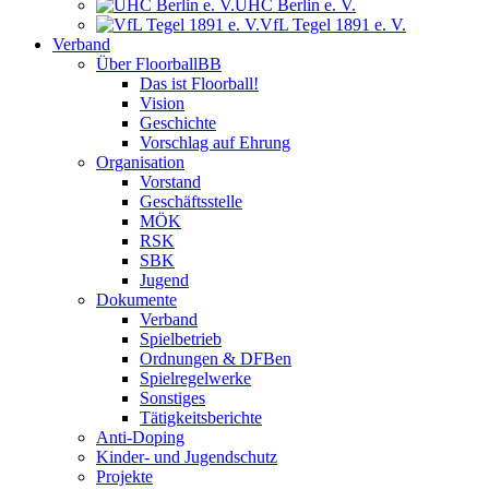
UHC Berlin e. V.
VfL Tegel 1891 e. V.
Verband
Über FloorballBB
Das ist Floorball!
Vision
Geschichte
Vorschlag auf Ehrung
Organisation
Vorstand
Geschäftsstelle
MÖK
RSK
SBK
Jugend
Dokumente
Verband
Spielbetrieb
Ordnungen & DFBen
Spielregelwerke
Sonstiges
Tätigkeitsberichte
Anti-Doping
Kinder- und Jugendschutz
Projekte