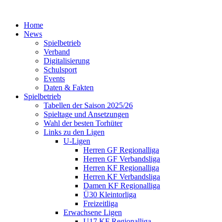
Home
News
Spielbetrieb
Verband
Digitalisierung
Schulsport
Events
Daten & Fakten
Spielbetrieb
Tabellen der Saison 2025/26
Spieltage und Ansetzungen
Wahl der besten Torhüter
Links zu den Ligen
U-Ligen
Herren GF Regionalliga
Herren GF Verbandsliga
Herren KF Regionalliga
Herren KF Verbandsliga
Damen KF Regionalliga
Ü30 Kleintorliga
Freizeitliga
Erwachsene Ligen
U17 KF Regionalliga