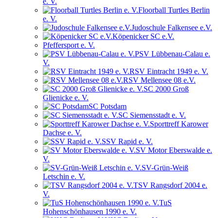
e. V.
Floorball Turtles Berlin
e. V.
Judoschule Falkensee e.V.
Köpenicker SC e.V.
Pfeffersport e. V.
PSV Lübbenau-Calau e.
V.
RSV Eintracht 1949 e. V.
RSV Mellensee 08 e.V.
SC 2000 Groß
Glienicke e. V.
SC Potsdam
SC Siemensstadt e. V.
Sporttreff Karower
Dachse e. V.
SSV Rapid e. V.
SV Motor Eberswalde e.
V.
SV-Grün-Weiß
Letschin e. V.
TSV Rangsdorf 2004 e.
V.
TuS
Hohenschönhausen 1990 e. V.