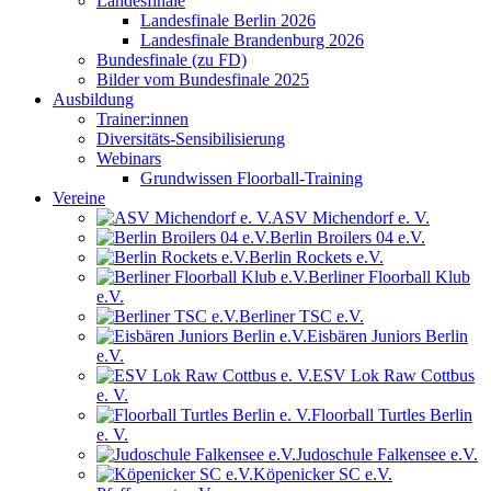
Landesfinale
Landesfinale Berlin 2026
Landesfinale Brandenburg 2026
Bundesfinale (zu FD)
Bilder vom Bundesfinale 2025
Ausbildung
Trainer:innen
Diversitäts-Sensibilisierung
Webinars
Grundwissen Floorball-Training
Vereine
ASV Michendorf e. V.
Berlin Broilers 04 e.V.
Berlin Rockets e.V.
Berliner Floorball Klub
e.V.
Berliner TSC e.V.
Eisbären Juniors Berlin
e.V.
ESV Lok Raw Cottbus
e. V.
Floorball Turtles Berlin
e. V.
Judoschule Falkensee e.V.
Köpenicker SC e.V.