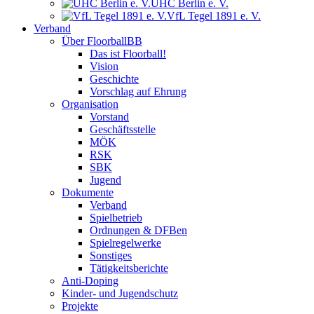
UHC Berlin e. V.
VfL Tegel 1891 e. V.
Verband
Über FloorballBB
Das ist Floorball!
Vision
Geschichte
Vorschlag auf Ehrung
Organisation
Vorstand
Geschäftsstelle
MÖK
RSK
SBK
Jugend
Dokumente
Verband
Spielbetrieb
Ordnungen & DFBen
Spielregelwerke
Sonstiges
Tätigkeitsberichte
Anti-Doping
Kinder- und Jugendschutz
Projekte