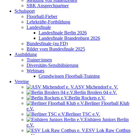
Meldung von Hallenzeiten
SBK Ansprechpartner
Schulsport
Floorball-Fieber
Lehrkräfte-Fortbildung
Landesfinale
Landesfinale Berlin 2026
Landesfinale Brandenburg 2026
Bundesfinale (zu FD)
Bilder vom Bundesfinale 2025
Ausbildung
Trainer:innen
Diversitäts-Sensibilisierung
Webinars
Grundwissen Floorball-Training
Vereine
ASV Michendorf e. V.
Berlin Broilers 04 e.V.
Berlin Rockets e.V.
Berliner Floorball Klub
e.V.
Berliner TSC e.V.
Eisbären Juniors Berlin
e.V.
ESV Lok Raw Cottbus