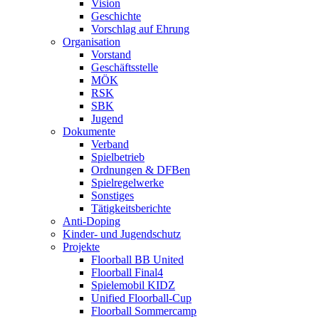
Vision
Geschichte
Vorschlag auf Ehrung
Organisation
Vorstand
Geschäftsstelle
MÖK
RSK
SBK
Jugend
Dokumente
Verband
Spielbetrieb
Ordnungen & DFBen
Spielregelwerke
Sonstiges
Tätigkeitsberichte
Anti-Doping
Kinder- und Jugendschutz
Projekte
Floorball BB United
Floorball Final4
Spielemobil KIDZ
Unified Floorball-Cup
Floorball Sommercamp