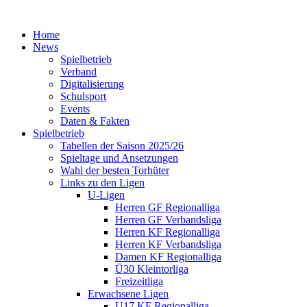
Home
News
Spielbetrieb
Verband
Digitalisierung
Schulsport
Events
Daten & Fakten
Spielbetrieb
Tabellen der Saison 2025/26
Spieltage und Ansetzungen
Wahl der besten Torhüter
Links zu den Ligen
U-Ligen
Herren GF Regionalliga
Herren GF Verbandsliga
Herren KF Regionalliga
Herren KF Verbandsliga
Damen KF Regionalliga
Ü30 Kleintorliga
Freizeitliga
Erwachsene Ligen
U17 KF Regionalliga