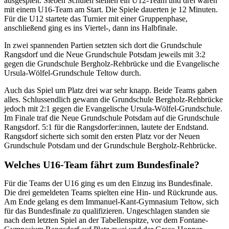
ausgespielt. Sieben Schulen stellten ein U12-Team und drei waren
mit einem U16-Team am Start. Die Spiele dauerten je 12 Minuten.
Für die U12 startete das Turnier mit einer Gruppenphase,
anschließend ging es ins Viertel-, dann ins Halbfinale.
In zwei spannenden Partien setzten sich dort die Grundschule
Rangsdorf und die Neue Grundschule Potsdam jeweils mit 3:2
gegen die Grundschule Bergholz-Rehbrücke und die Evangelische
Ursula-Wölfel-Grundschule Teltow durch.
Auch das Spiel um Platz drei war sehr knapp. Beide Teams gaben
alles. Schlussendlich gewann die Grundschule Bergholz-Rehbrücke
jedoch mit 2:1 gegen die Evangelische Ursula-Wölfel-Grundschule.
Im Finale traf die Neue Grundschule Potsdam auf die Grundschule
Rangsdorf. 5:1 für die Rangsdorfer:innen, lautete der Endstand.
Rangsdorf sicherte sich somit den ersten Platz vor der Neuen
Grundschule Potsdam und der Grundschule Bergholz-Rehbrücke.
Welches U16-Team fährt zum Bundesfinale?
Für die Teams der U16 ging es um den Einzug ins Bundesfinale.
Die drei gemeldeten Teams spielten eine Hin- und Rückrunde aus.
Am Ende gelang es dem Immanuel-Kant-Gymnasium Teltow, sich
für das Bundesfinale zu qualifizieren. Ungeschlagen standen sie
nach dem letzten Spiel an der Tabellenspitze, vor dem Fontane-