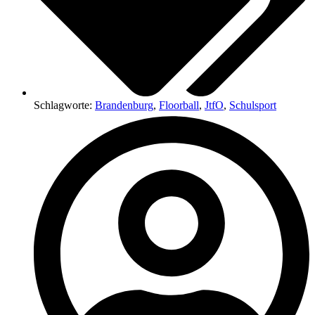
Schlagworte:
Brandenburg
,
Floorball
,
JtfO
,
Schulsport