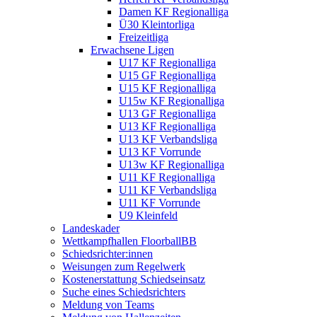
Damen KF Regionalliga
Ü30 Kleintorliga
Freizeitliga
Erwachsene Ligen
U17 KF Regionalliga
U15 GF Regionalliga
U15 KF Regionalliga
U15w KF Regionalliga
U13 GF Regionalliga
U13 KF Regionalliga
U13 KF Verbandsliga
U13 KF Vorrunde
U13w KF Regionalliga
U11 KF Regionalliga
U11 KF Verbandsliga
U11 KF Vorrunde
U9 Kleinfeld
Landeskader
Wettkampfhallen FloorballBB
Schiedsrichter:innen
Weisungen zum Regelwerk
Kostenerstattung Schiedseinsatz
Suche eines Schiedsrichters
Meldung von Teams