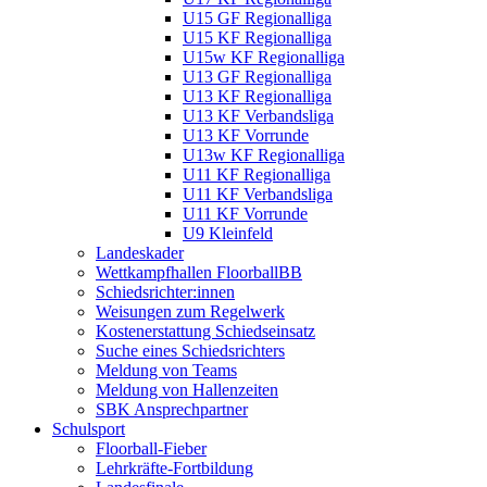
U15 GF Regionalliga
U15 KF Regionalliga
U15w KF Regionalliga
U13 GF Regionalliga
U13 KF Regionalliga
U13 KF Verbandsliga
U13 KF Vorrunde
U13w KF Regionalliga
U11 KF Regionalliga
U11 KF Verbandsliga
U11 KF Vorrunde
U9 Kleinfeld
Landeskader
Wettkampfhallen FloorballBB
Schiedsrichter:innen
Weisungen zum Regelwerk
Kostenerstattung Schiedseinsatz
Suche eines Schiedsrichters
Meldung von Teams
Meldung von Hallenzeiten
SBK Ansprechpartner
Schulsport
Floorball-Fieber
Lehrkräfte-Fortbildung