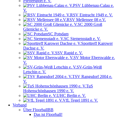
Pfeffersport e. V.
PSV Lübbenau-Calau e.
V.
RSV Eintracht 1949 e. V.
RSV Mellensee 08 e.V.
SC 2000 Groß
Glienicke e. V.
SC Potsdam
SC Siemensstadt e. V.
Sporttreff Karower
Dachse e. V.
SSV Rapid e. V.
SV Motor Eberswalde e.
V.
SV-Grün-Weiß
Letschin e. V.
TSV Rangsdorf 2004 e.
V.
TuS
Hohenschönhausen 1990 e. V.
UHC Berlin e. V.
VfL Tegel 1891 e. V.
Verband
Über FloorballBB
Das ist Floorball!