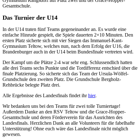
Gymnasium Rangsdorf auf Platz zwei und der Grace-Hopper-
Gesamtschule.
Das Turnier der U14
In der U14 traten fünf Teams gegeneinander an. Es wurde eine
einfache Hinrude gespielt, die Spiele dauerten 2×10 Minuten. Den
ersten Platz sicherte sich mit vier Siegen das Immanuel-Kant-
Gymnasium Teltow, welches nun, nach dem Erfolg der U16, die
Brandenburger auch in der U14 beim Bundesfinale vertreten wird.
Der Kampf um die Plätze 2-4 war sehr eng. Schlussendlich hatten
alle drei Teams sechs Punkte und die Tordifferenz entschied über die
finale Platzierung. So sicherte sich das Team der Ursula-Wölfel-
Grundschule den zweiten Platz. Die Grundschule Bergholz-
Rehbrücke belegte Platz drei.
Alle Ergebnisse des Landesfinals findet ihr
hier
.
Wir bedanken uns bei den Teams für zwei tolle Turniertage!
Außerdem Danke an den RSV Teltow und die Grace-Hopper-
Gesamtschule und deren Förderverein für das Ausrichten des
Landesfinals. Herzlichen Dank an alle Volunteers für die fabelhafte
Unterstützung! Ohne euch wäre das Landesfinale nicht möglich
gewesen.