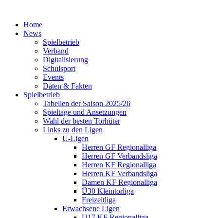
Home
News
Spielbetrieb
Verband
Digitalisierung
Schulsport
Events
Daten & Fakten
Spielbetrieb
Tabellen der Saison 2025/26
Spieltage und Ansetzungen
Wahl der besten Torhüter
Links zu den Ligen
U-Ligen
Herren GF Regionalliga
Herren GF Verbandsliga
Herren KF Regionalliga
Herren KF Verbandsliga
Damen KF Regionalliga
Ü30 Kleintorliga
Freizeitliga
Erwachsene Ligen
U17 KF Regionalliga