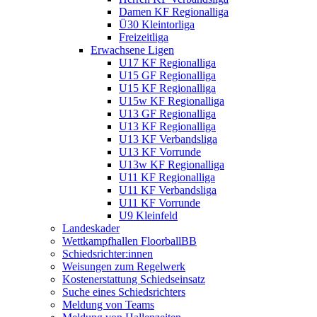
Damen KF Regionalliga
Ü30 Kleintorliga
Freizeitliga
Erwachsene Ligen
U17 KF Regionalliga
U15 GF Regionalliga
U15 KF Regionalliga
U15w KF Regionalliga
U13 GF Regionalliga
U13 KF Regionalliga
U13 KF Verbandsliga
U13 KF Vorrunde
U13w KF Regionalliga
U11 KF Regionalliga
U11 KF Verbandsliga
U11 KF Vorrunde
U9 Kleinfeld
Landeskader
Wettkampfhallen FloorballBB
Schiedsrichter:innen
Weisungen zum Regelwerk
Kostenerstattung Schiedseinsatz
Suche eines Schiedsrichters
Meldung von Teams