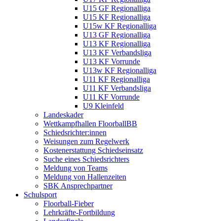
U15 GF Regionalliga
U15 KF Regionalliga
U15w KF Regionalliga
U13 GF Regionalliga
U13 KF Regionalliga
U13 KF Verbandsliga
U13 KF Vorrunde
U13w KF Regionalliga
U11 KF Regionalliga
U11 KF Verbandsliga
U11 KF Vorrunde
U9 Kleinfeld
Landeskader
Wettkampfhallen FloorballBB
Schiedsrichter:innen
Weisungen zum Regelwerk
Kostenerstattung Schiedseinsatz
Suche eines Schiedsrichters
Meldung von Teams
Meldung von Hallenzeiten
SBK Ansprechpartner
Schulsport
Floorball-Fieber
Lehrkräfte-Fortbildung