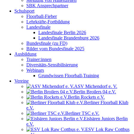
Meldung von Hallenzeiten
SBK Ansprechpartner
Schulsport
Floorball-Fieber
Lehrkräfte-Fortbildung
Landesfinale
Landesfinale Berlin 2026
Landesfinale Brandenburg 2026
Bundesfinale (zu FD)
Bilder vom Bundesfinale 2025
Ausbildung
Trainer:innen
Diversitäts-Sensibilisierung
Webinars
Grundwissen Floorball-Training
Vereine
ASV Michendorf e. V.
Berlin Broilers 04 e.V.
Berlin Rockets e.V.
Berliner Floorball Klub
e.V.
Berliner TSC e.V.
Eisbären Juniors Berlin
e.V.
ESV Lok Raw Cottbus