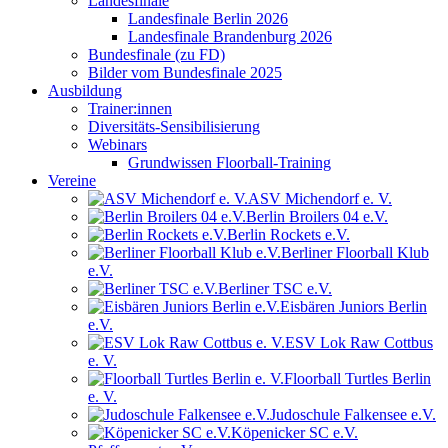
Landesfinale
Landesfinale Berlin 2026
Landesfinale Brandenburg 2026
Bundesfinale (zu FD)
Bilder vom Bundesfinale 2025
Ausbildung
Trainer:innen
Diversitäts-Sensibilisierung
Webinars
Grundwissen Floorball-Training
Vereine
ASV Michendorf e. V.
Berlin Broilers 04 e.V.
Berlin Rockets e.V.
Berliner Floorball Klub
e.V.
Berliner TSC e.V.
Eisbären Juniors Berlin
e.V.
ESV Lok Raw Cottbus
e. V.
Floorball Turtles Berlin
e. V.
Judoschule Falkensee e.V.
Köpenicker SC e.V.