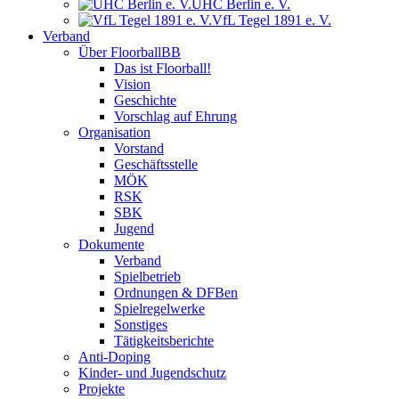
UHC Berlin e. V.
VfL Tegel 1891 e. V.
Verband
Über FloorballBB
Das ist Floorball!
Vision
Geschichte
Vorschlag auf Ehrung
Organisation
Vorstand
Geschäftsstelle
MÖK
RSK
SBK
Jugend
Dokumente
Verband
Spielbetrieb
Ordnungen & DFBen
Spielregelwerke
Sonstiges
Tätigkeitsberichte
Anti-Doping
Kinder- und Jugendschutz
Projekte