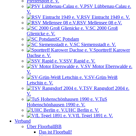
Pfeffersport e. V.
PSV Lübbenau-Calau e.
V.
RSV Eintracht 1949 e. V.
RSV Mellensee 08 e.V.
SC 2000 Groß
Glienicke e. V.
SC Potsdam
SC Siemensstadt e. V.
Sporttreff Karower
Dachse e. V.
SSV Rapid e. V.
SV Motor Eberswalde e.
V.
SV-Grün-Weiß
Letschin e. V.
TSV Rangsdorf 2004 e.
V.
TuS
Hohenschönhausen 1990 e. V.
UHC Berlin e. V.
VfL Tegel 1891 e. V.
Verband
Über FloorballBB
Das ist Floorball!