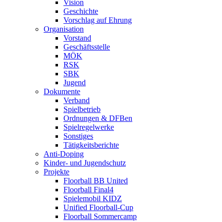
Vision
Geschichte
Vorschlag auf Ehrung
Organisation
Vorstand
Geschäftsstelle
MÖK
RSK
SBK
Jugend
Dokumente
Verband
Spielbetrieb
Ordnungen & DFBen
Spielregelwerke
Sonstiges
Tätigkeitsberichte
Anti-Doping
Kinder- und Jugendschutz
Projekte
Floorball BB United
Floorball Final4
Spielemobil KIDZ
Unified Floorball-Cup
Floorball Sommercamp