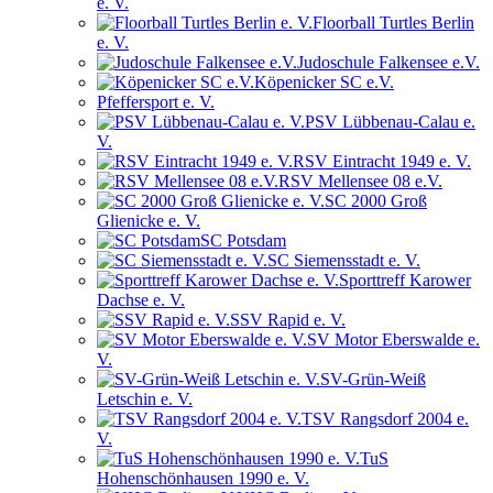
e. V.
Floorball Turtles Berlin
e. V.
Judoschule Falkensee e.V.
Köpenicker SC e.V.
Pfeffersport e. V.
PSV Lübbenau-Calau e.
V.
RSV Eintracht 1949 e. V.
RSV Mellensee 08 e.V.
SC 2000 Groß
Glienicke e. V.
SC Potsdam
SC Siemensstadt e. V.
Sporttreff Karower
Dachse e. V.
SSV Rapid e. V.
SV Motor Eberswalde e.
V.
SV-Grün-Weiß
Letschin e. V.
TSV Rangsdorf 2004 e.
V.
TuS
Hohenschönhausen 1990 e. V.