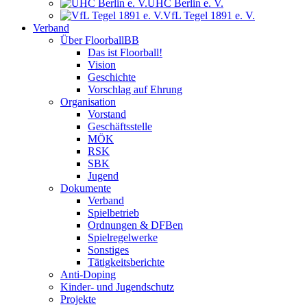
UHC Berlin e. V.
VfL Tegel 1891 e. V.
Verband
Über FloorballBB
Das ist Floorball!
Vision
Geschichte
Vorschlag auf Ehrung
Organisation
Vorstand
Geschäftsstelle
MÖK
RSK
SBK
Jugend
Dokumente
Verband
Spielbetrieb
Ordnungen & DFBen
Spielregelwerke
Sonstiges
Tätigkeitsberichte
Anti-Doping
Kinder- und Jugendschutz
Projekte