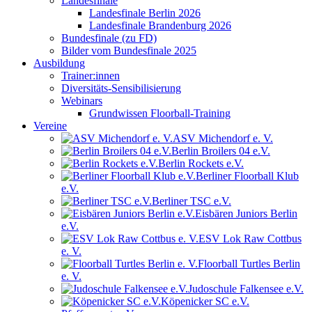
Landesfinale
Landesfinale Berlin 2026
Landesfinale Brandenburg 2026
Bundesfinale (zu FD)
Bilder vom Bundesfinale 2025
Ausbildung
Trainer:innen
Diversitäts-Sensibilisierung
Webinars
Grundwissen Floorball-Training
Vereine
ASV Michendorf e. V.
Berlin Broilers 04 e.V.
Berlin Rockets e.V.
Berliner Floorball Klub
e.V.
Berliner TSC e.V.
Eisbären Juniors Berlin
e.V.
ESV Lok Raw Cottbus
e. V.
Floorball Turtles Berlin
e. V.
Judoschule Falkensee e.V.
Köpenicker SC e.V.