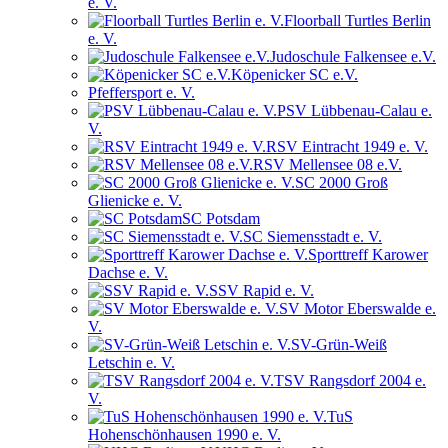
e. V.
Floorball Turtles Berlin
e. V.
Judoschule Falkensee e.V.
Köpenicker SC e.V.
Pfeffersport e. V.
PSV Lübbenau-Calau e.
V.
RSV Eintracht 1949 e. V.
RSV Mellensee 08 e.V.
SC 2000 Groß
Glienicke e. V.
SC Potsdam
SC Siemensstadt e. V.
Sporttreff Karower
Dachse e. V.
SSV Rapid e. V.
SV Motor Eberswalde e.
V.
SV-Grün-Weiß
Letschin e. V.
TSV Rangsdorf 2004 e.
V.
TuS
Hohenschönhausen 1990 e. V.