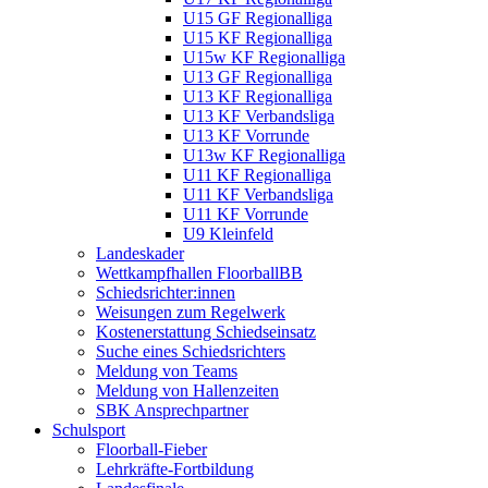
U15 GF Regionalliga
U15 KF Regionalliga
U15w KF Regionalliga
U13 GF Regionalliga
U13 KF Regionalliga
U13 KF Verbandsliga
U13 KF Vorrunde
U13w KF Regionalliga
U11 KF Regionalliga
U11 KF Verbandsliga
U11 KF Vorrunde
U9 Kleinfeld
Landeskader
Wettkampfhallen FloorballBB
Schiedsrichter:innen
Weisungen zum Regelwerk
Kostenerstattung Schiedseinsatz
Suche eines Schiedsrichters
Meldung von Teams
Meldung von Hallenzeiten
SBK Ansprechpartner
Schulsport
Floorball-Fieber
Lehrkräfte-Fortbildung