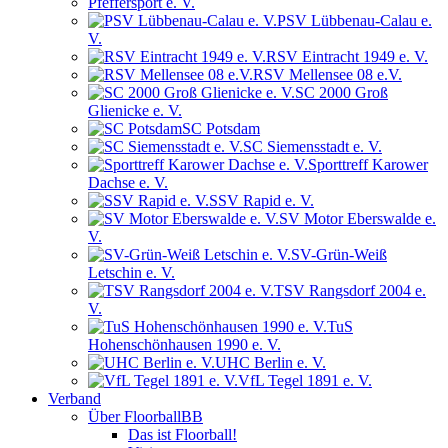
Pfeffersport e. V.
PSV Lübbenau-Calau e.
V.
RSV Eintracht 1949 e. V.
RSV Mellensee 08 e.V.
SC 2000 Groß
Glienicke e. V.
SC Potsdam
SC Siemensstadt e. V.
Sporttreff Karower
Dachse e. V.
SSV Rapid e. V.
SV Motor Eberswalde e.
V.
SV-Grün-Weiß
Letschin e. V.
TSV Rangsdorf 2004 e.
V.
TuS
Hohenschönhausen 1990 e. V.
UHC Berlin e. V.
VfL Tegel 1891 e. V.
Verband
Über FloorballBB
Das ist Floorball!