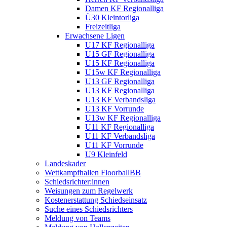
Damen KF Regionalliga
Ü30 Kleintorliga
Freizeitliga
Erwachsene Ligen
U17 KF Regionalliga
U15 GF Regionalliga
U15 KF Regionalliga
U15w KF Regionalliga
U13 GF Regionalliga
U13 KF Regionalliga
U13 KF Verbandsliga
U13 KF Vorrunde
U13w KF Regionalliga
U11 KF Regionalliga
U11 KF Verbandsliga
U11 KF Vorrunde
U9 Kleinfeld
Landeskader
Wettkampfhallen FloorballBB
Schiedsrichter:innen
Weisungen zum Regelwerk
Kostenerstattung Schiedseinsatz
Suche eines Schiedsrichters
Meldung von Teams