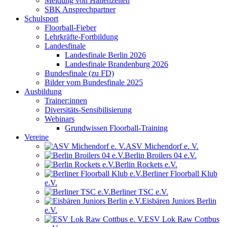
Meldung von Hallenzeiten
SBK Ansprechpartner
Schulsport
Floorball-Fieber
Lehrkräfte-Fortbildung
Landesfinale
Landesfinale Berlin 2026
Landesfinale Brandenburg 2026
Bundesfinale (zu FD)
Bilder vom Bundesfinale 2025
Ausbildung
Trainer:innen
Diversitäts-Sensibilisierung
Webinars
Grundwissen Floorball-Training
Vereine
ASV Michendorf e. V.
Berlin Broilers 04 e.V.
Berlin Rockets e.V.
Berliner Floorball Klub
e.V.
Berliner TSC e.V.
Eisbären Juniors Berlin
e.V.
ESV Lok Raw Cottbus