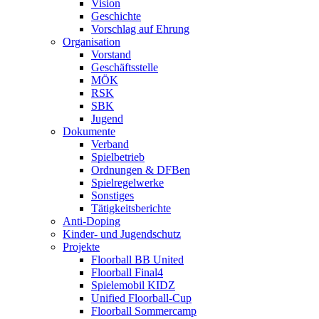
Vision
Geschichte
Vorschlag auf Ehrung
Organisation
Vorstand
Geschäftsstelle
MÖK
RSK
SBK
Jugend
Dokumente
Verband
Spielbetrieb
Ordnungen & DFBen
Spielregelwerke
Sonstiges
Tätigkeitsberichte
Anti-Doping
Kinder- und Jugendschutz
Projekte
Floorball BB United
Floorball Final4
Spielemobil KIDZ
Unified Floorball-Cup
Floorball Sommercamp