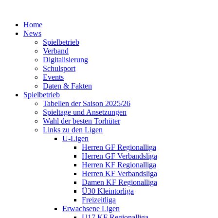
Home
News
Spielbetrieb
Verband
Digitalisierung
Schulsport
Events
Daten & Fakten
Spielbetrieb
Tabellen der Saison 2025/26
Spieltage und Ansetzungen
Wahl der besten Torhüter
Links zu den Ligen
U-Ligen
Herren GF Regionalliga
Herren GF Verbandsliga
Herren KF Regionalliga
Herren KF Verbandsliga
Damen KF Regionalliga
Ü30 Kleintorliga
Freizeitliga
Erwachsene Ligen
U17 KF Regionalliga