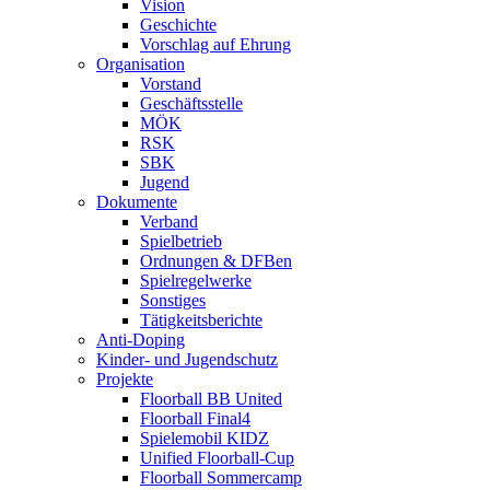
Vision
Geschichte
Vorschlag auf Ehrung
Organisation
Vorstand
Geschäftsstelle
MÖK
RSK
SBK
Jugend
Dokumente
Verband
Spielbetrieb
Ordnungen & DFBen
Spielregelwerke
Sonstiges
Tätigkeitsberichte
Anti-Doping
Kinder- und Jugendschutz
Projekte
Floorball BB United
Floorball Final4
Spielemobil KIDZ
Unified Floorball-Cup
Floorball Sommercamp