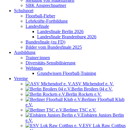
Meldung von Hallenzeiten
SBK Ansprechpartner
Schulsport
Floorball-Fieber
Lehrkräfte-Fortbildung
Landesfinale
Landesfinale Berlin 2026
Landesfinale Brandenburg 2026
Bundesfinale (zu FD)
Bilder vom Bundesfinale 2025
Ausbildung
Trainer:innen
Diversitäts-Sensibilisierung
Webinars
Grundwissen Floorball-Training
Vereine
ASV Michendorf e. V.
Berlin Broilers 04 e.V.
Berlin Rockets e.V.
Berliner Floorball Klub
e.V.
Berliner TSC e.V.
Eisbären Juniors Berlin
e.V.
ESV Lok Raw Cottbus