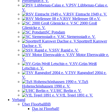
Pfeffersport e. V.
PSV Lübbenau-Calau e.
V.
RSV Eintracht 1949 e. V.
RSV Mellensee 08 e.V.
SC 2000 Groß
Glienicke e. V.
SC Potsdam
SC Siemensstadt e. V.
Sporttreff Karower
Dachse e. V.
SSV Rapid e. V.
SV Motor Eberswalde e.
V.
SV-Grün-Weiß
Letschin e. V.
TSV Rangsdorf 2004 e.
V.
TuS
Hohenschönhausen 1990 e. V.
UHC Berlin e. V.
VfL Tegel 1891 e. V.
Verband
Über FloorballBB
Das ist Floorball!