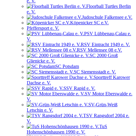
e. V.
Floorball Turtles Berlin
e. V.
Judoschule Falkensee e.V.
Köpenicker SC e.V.
Pfeffersport e. V.
PSV Lübbenau-Calau e.
V.
RSV Eintracht 1949 e. V.
RSV Mellensee 08 e.V.
SC 2000 Groß
Glienicke e. V.
SC Potsdam
SC Siemensstadt e. V.
Sporttreff Karower
Dachse e. V.
SSV Rapid e. V.
SV Motor Eberswalde e.
V.
SV-Grün-Weiß
Letschin e. V.
TSV Rangsdorf 2004 e.
V.
TuS
Hohenschönhausen 1990 e. V.