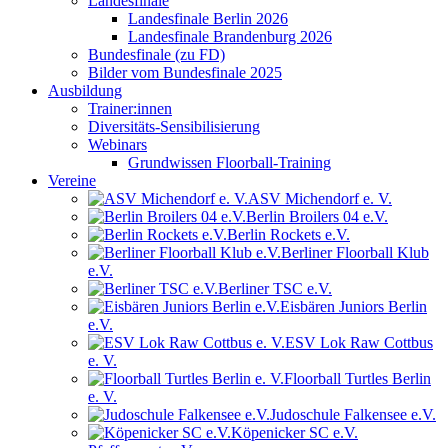
Landesfinale
Landesfinale Berlin 2026
Landesfinale Brandenburg 2026
Bundesfinale (zu FD)
Bilder vom Bundesfinale 2025
Ausbildung
Trainer:innen
Diversitäts-Sensibilisierung
Webinars
Grundwissen Floorball-Training
Vereine
ASV Michendorf e. V.
Berlin Broilers 04 e.V.
Berlin Rockets e.V.
Berliner Floorball Klub
e.V.
Berliner TSC e.V.
Eisbären Juniors Berlin
e.V.
ESV Lok Raw Cottbus
e. V.
Floorball Turtles Berlin
e. V.
Judoschule Falkensee e.V.
Köpenicker SC e.V.