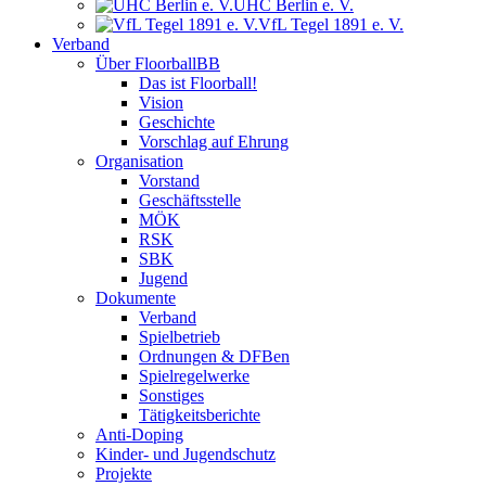
UHC Berlin e. V.
VfL Tegel 1891 e. V.
Verband
Über FloorballBB
Das ist Floorball!
Vision
Geschichte
Vorschlag auf Ehrung
Organisation
Vorstand
Geschäftsstelle
MÖK
RSK
SBK
Jugend
Dokumente
Verband
Spielbetrieb
Ordnungen & DFBen
Spielregelwerke
Sonstiges
Tätigkeitsberichte
Anti-Doping
Kinder- und Jugendschutz
Projekte