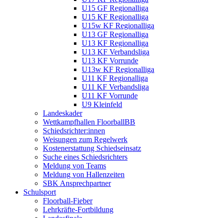
U15 GF Regionalliga
U15 KF Regionalliga
U15w KF Regionalliga
U13 GF Regionalliga
U13 KF Regionalliga
U13 KF Verbandsliga
U13 KF Vorrunde
U13w KF Regionalliga
U11 KF Regionalliga
U11 KF Verbandsliga
U11 KF Vorrunde
U9 Kleinfeld
Landeskader
Wettkampfhallen FloorballBB
Schiedsrichter:innen
Weisungen zum Regelwerk
Kostenerstattung Schiedseinsatz
Suche eines Schiedsrichters
Meldung von Teams
Meldung von Hallenzeiten
SBK Ansprechpartner
Schulsport
Floorball-Fieber
Lehrkräfte-Fortbildung