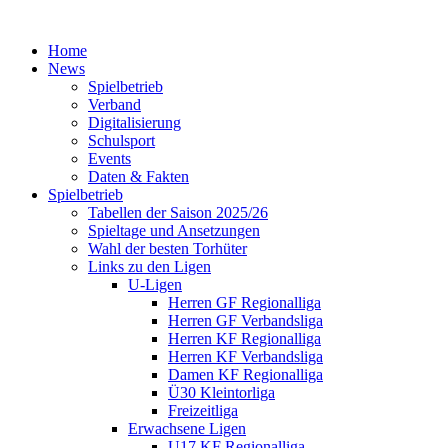
Home
News
Spielbetrieb
Verband
Digitalisierung
Schulsport
Events
Daten & Fakten
Spielbetrieb
Tabellen der Saison 2025/26
Spieltage und Ansetzungen
Wahl der besten Torhüter
Links zu den Ligen
U-Ligen
Herren GF Regionalliga
Herren GF Verbandsliga
Herren KF Regionalliga
Herren KF Verbandsliga
Damen KF Regionalliga
Ü30 Kleintorliga
Freizeitliga
Erwachsene Ligen
U17 KF Regionalliga