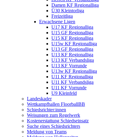
Damen KF Regionalliga
Ü30 Kleintorliga
Freizeitliga
Erwachsene Ligen
U17 KF Regionalliga
U15 GF Regionalliga
U15 KF Regionalliga
U15w KF Regionalliga
U13 GF Regionalliga
U13 KF Regionalliga
U13 KF Verbandsliga
U13 KF Vorrunde
U13w KF Regionalliga
U11 KF Regionalliga
U11 KF Verbandsliga
U11 KF Vorrunde
U9 Kleinfeld
Landeskader
Wettkampfhallen FloorballBB
Schiedsrichter:innen
Weisungen zum Regelwerk
Kostenerstattung Schiedseinsatz
Suche eines Schiedsrichters
Meldung von Teams