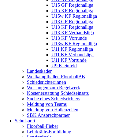
U15 GF Regionalliga
U15 KF Regionalliga
U15w KF Regionalliga
U13 GF Regionalliga
U13 KF Regionalliga
U13 KF Verbandsliga
U13 KF Vorrunde
U13w KF Regionalliga
U11 KF Regionalliga
U11 KF Verbandsliga
U11 KF Vorrunde
U9 Kleinfeld
Landeskader
Wettkampfhallen FloorballBB
Schiedsrichter:innen
Weisungen zum Regelwerk
Kostenerstattung Schiedseinsatz
Suche eines Schiedsrichters
Meldung von Teams
Meldung von Hallenzeiten
SBK Ansprechpartner
Schulsport
Floorball-Fieber
Lehrkräfte-Fortbildung