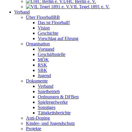
UHC Berlin e. V.
VfL Tegel 1891 e. V.
Verband
Über FloorballBB
Das ist Floorball!
Vision
Geschichte
Vorschlag auf Ehrung
Organisation
Vorstand
Geschäftsstelle
MÖK
RSK
SBK
Jugend
Dokumente
Verband
Spielbetrieb
Ordnungen & DFBen
Spielregelwerke
Sonstiges
Tätigkeitsberichte
Anti-Doping
Kinder- und Jugendschutz
Projekte