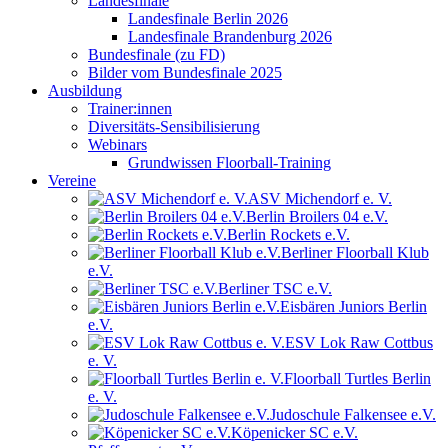
Landesfinale
Landesfinale Berlin 2026
Landesfinale Brandenburg 2026
Bundesfinale (zu FD)
Bilder vom Bundesfinale 2025
Ausbildung
Trainer:innen
Diversitäts-Sensibilisierung
Webinars
Grundwissen Floorball-Training
Vereine
ASV Michendorf e. V.
Berlin Broilers 04 e.V.
Berlin Rockets e.V.
Berliner Floorball Klub
e.V.
Berliner TSC e.V.
Eisbären Juniors Berlin
e.V.
ESV Lok Raw Cottbus
e. V.
Floorball Turtles Berlin
e. V.
Judoschule Falkensee e.V.
Köpenicker SC e.V.