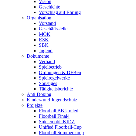
Vision
Geschichte
Vorschlag auf Ehrung
Organisation
Vorstand
Geschäftsstelle
MÖK
RSK
SBK
Jugend
Dokumente
Verband
Spielbetrieb
Ordnungen & DFBen
Spielregelwerke
Sonstiges
Tätigkeitsberichte
Anti-Doping
Kinder- und Jugendschutz
Projekte
Floorball BB United
Floorball Final4
Spielemobil KIDZ
Unified Floorball-Cup
Floorball Sommercamp