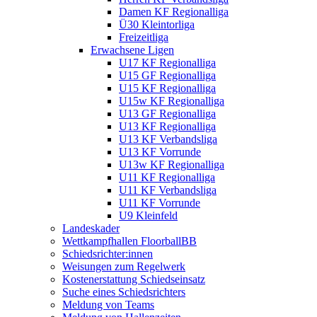
Damen KF Regionalliga
Ü30 Kleintorliga
Freizeitliga
Erwachsene Ligen
U17 KF Regionalliga
U15 GF Regionalliga
U15 KF Regionalliga
U15w KF Regionalliga
U13 GF Regionalliga
U13 KF Regionalliga
U13 KF Verbandsliga
U13 KF Vorrunde
U13w KF Regionalliga
U11 KF Regionalliga
U11 KF Verbandsliga
U11 KF Vorrunde
U9 Kleinfeld
Landeskader
Wettkampfhallen FloorballBB
Schiedsrichter:innen
Weisungen zum Regelwerk
Kostenerstattung Schiedseinsatz
Suche eines Schiedsrichters
Meldung von Teams