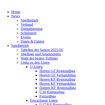
Home
News
Spielbetrieb
Verband
Digitalisierung
Schulsport
Events
Daten & Fakten
Spielbetrieb
Tabellen der Saison 2025/26
Spieltage und Ansetzungen
Wahl der besten Torhüter
Links zu den Ligen
U-Ligen
Herren GF Regionalliga
Herren GF Verbandsliga
Herren KF Regionalliga
Herren KF Verbandsliga
Damen KF Regionalliga
Ü30 Kleintorliga
Freizeitliga
Erwachsene Ligen
U17 KF Regionalliga