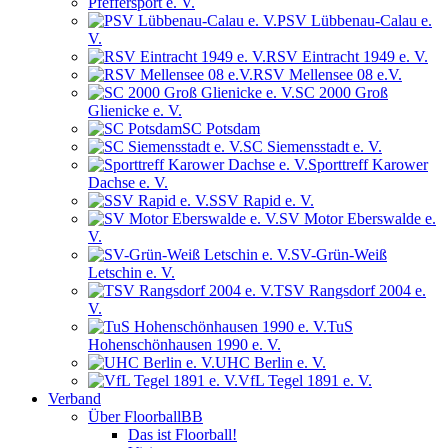
Pfeffersport e. V.
PSV Lübbenau-Calau e.
V.
RSV Eintracht 1949 e. V.
RSV Mellensee 08 e.V.
SC 2000 Groß
Glienicke e. V.
SC Potsdam
SC Siemensstadt e. V.
Sporttreff Karower
Dachse e. V.
SSV Rapid e. V.
SV Motor Eberswalde e.
V.
SV-Grün-Weiß
Letschin e. V.
TSV Rangsdorf 2004 e.
V.
TuS
Hohenschönhausen 1990 e. V.
UHC Berlin e. V.
VfL Tegel 1891 e. V.
Verband
Über FloorballBB
Das ist Floorball!