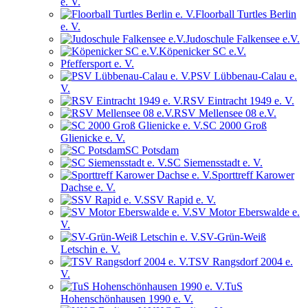
e. V.
Floorball Turtles Berlin
e. V.
Judoschule Falkensee e.V.
Köpenicker SC e.V.
Pfeffersport e. V.
PSV Lübbenau-Calau e.
V.
RSV Eintracht 1949 e. V.
RSV Mellensee 08 e.V.
SC 2000 Groß
Glienicke e. V.
SC Potsdam
SC Siemensstadt e. V.
Sporttreff Karower
Dachse e. V.
SSV Rapid e. V.
SV Motor Eberswalde e.
V.
SV-Grün-Weiß
Letschin e. V.
TSV Rangsdorf 2004 e.
V.
TuS
Hohenschönhausen 1990 e. V.