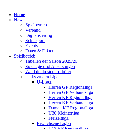
Home
News
Spielbetrieb
Verband
Digitalisierung
Schulsport
Events
Daten & Fakten
Spielbetrieb
Tabellen der Saison 2025/26
Spieltage und Ansetzungen
Wahl der besten Torhüter
Links zu den Ligen
U-Ligen
Herren GF Regionalliga
Herren GF Verbandsliga
Herren KF Regionalliga
Herren KF Verbandsliga
Damen KF Regionalliga
Ü30 Kleintorliga
Freizeitliga
Erwachsene Ligen
U17 KF Regionalliga