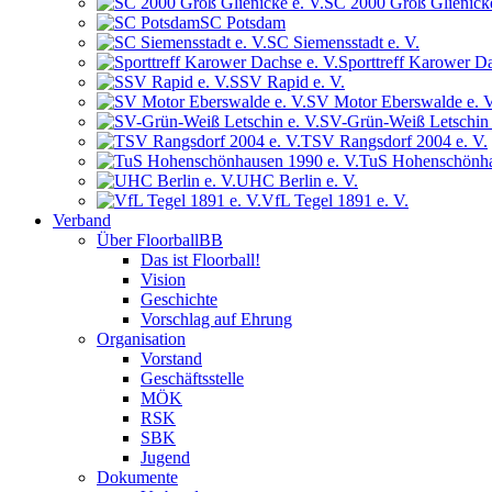
SC 2000 Groß Glienicke
SC Potsdam
SC Siemensstadt e. V.
Sporttreff Karower Da
SSV Rapid e. V.
SV Motor Eberswalde e. V
SV-Grün-Weiß Letschin 
TSV Rangsdorf 2004 e. V.
TuS Hohenschönha
UHC Berlin e. V.
VfL Tegel 1891 e. V.
Verband
Über FloorballBB
Das ist Floorball!
Vision
Geschichte
Vorschlag auf Ehrung
Organisation
Vorstand
Geschäftsstelle
MÖK
RSK
SBK
Jugend
Dokumente