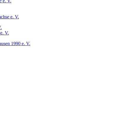
 e. V.
chse e. V.
.
e. V.
usen 1990 e. V.