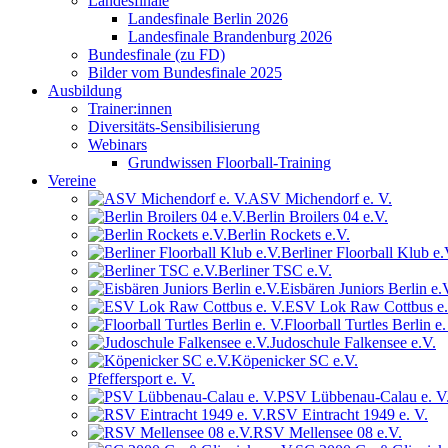
Landesfinale
Landesfinale Berlin 2026
Landesfinale Brandenburg 2026
Bundesfinale (zu FD)
Bilder vom Bundesfinale 2025
Ausbildung
Trainer:innen
Diversitäts-Sensibilisierung
Webinars
Grundwissen Floorball-Training
Vereine
ASV Michendorf e. V.
Berlin Broilers 04 e.V.
Berlin Rockets e.V.
Berliner Floorball Klub e.
Berliner TSC e.V.
Eisbären Juniors Berlin e.
ESV Lok Raw Cottbus e.
Floorball Turtles Berlin e.
Judoschule Falkensee e.V.
Köpenicker SC e.V.
Pfeffersport e. V.
PSV Lübbenau-Calau e. V
RSV Eintracht 1949 e. V.
RSV Mellensee 08 e.V.