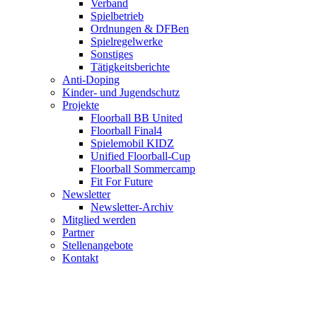
Verband
Spielbetrieb
Ordnungen & DFBen
Spielregelwerke
Sonstiges
Tätigkeitsberichte
Anti-Doping
Kinder- und Jugendschutz
Projekte
Floorball BB United
Floorball Final4
Spielemobil KIDZ
Unified Floorball-Cup
Floorball Sommercamp
Fit For Future
Newsletter
Newsletter-Archiv
Mitglied werden
Partner
Stellenangebote
Kontakt