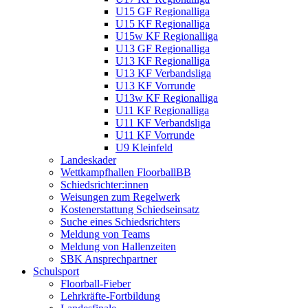
U15 GF Regionalliga
U15 KF Regionalliga
U15w KF Regionalliga
U13 GF Regionalliga
U13 KF Regionalliga
U13 KF Verbandsliga
U13 KF Vorrunde
U13w KF Regionalliga
U11 KF Regionalliga
U11 KF Verbandsliga
U11 KF Vorrunde
U9 Kleinfeld
Landeskader
Wettkampfhallen FloorballBB
Schiedsrichter:innen
Weisungen zum Regelwerk
Kostenerstattung Schiedseinsatz
Suche eines Schiedsrichters
Meldung von Teams
Meldung von Hallenzeiten
SBK Ansprechpartner
Schulsport
Floorball-Fieber
Lehrkräfte-Fortbildung